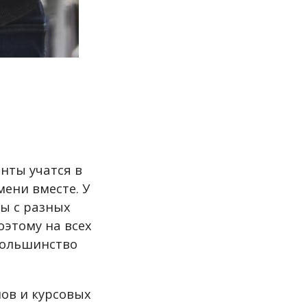
енты учатся в
мени вместе. У
ты с разных
оэтому на всех
большинство
ов и курсовых