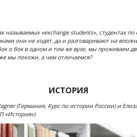
ак называемых «exchange students», студентах по
ками они не ходят, да и разговаривают на впол
бок о бок в одном и том же вузе, мы проживаем д
 же мы похожи, а чем отличаемся?
ИСТОРИЯ
Wagner (Германия, Курс по истории России) и Елиз
ОП «История»)