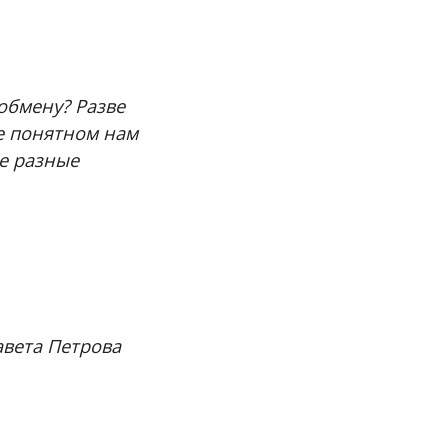
 обмену? Разве
не понятном нам
ве разные
авета Петрова