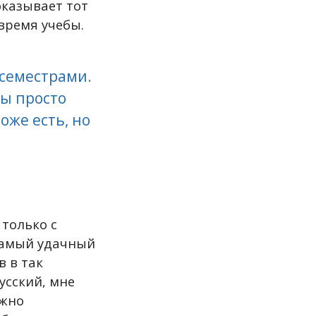
оказывает тот
 время учебы.
семестрами.
мы просто
оже есть, но
только с
 самый удачный
в в так
усский, мне
ожно