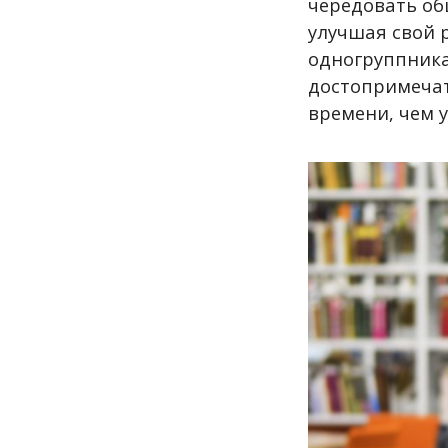
чередовать об
улучшая свой 
одногруппника
достопримечат
времени, чем у