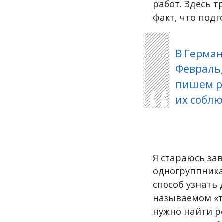
работ. Здесь 
факт, что подг
В Герма
Февраль,
пишем ра
их соблю
Я стараюсь за
одногруппника
способ узнать 
называемом «т
нужно найти р