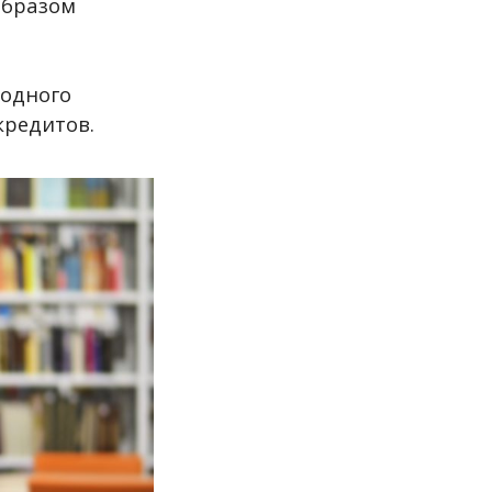
образом
бодного
кредитов.