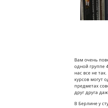
Вам очень пове
одной группе 4
нас все не та
курсов могут 
предметах сов
друг друга даж
В Берлине у с