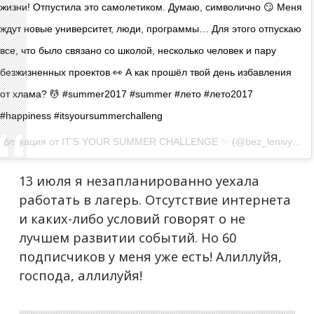
жизни! Отпустила это самолетиком. Думаю, символично 😏 Меня
ждут новые университет, люди, программы… Для этого отпускаю
все, что было связано со школой, несколько человек и пару
безжизненных проектов 👀 А как прошёл твой день избавления
от хлама? 💆 #summer2017 #summer #лето #лето2017
#happiness #itsyoursummerchalleng
Публикация от IT’S YOUR SUMMER CHALLENGE ✨ (@bez_lenivyh_zadnic)
13 июля я незапланированно уехала
работать в лагерь. Отсутствие интернета
и каких-либо условий говорят о не
лучшем развитии событий. Но 60
подписчиков у меня уже есть! Алиллуйя,
господа, аллилуйя!