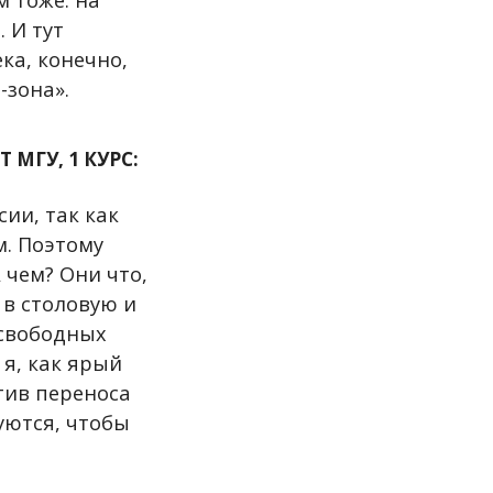
 И тут
ка, конечно,
-зона».
МГУ, 1 КУРС:
ии, так как
м. Поэтому
 чем? Они что,
 в столовую и
 свободных
 я, как ярый
тив переноса
уются, чтобы