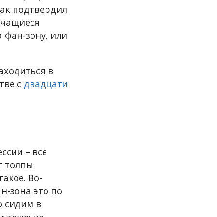
как подтвердил
 учащиеся
а фан-зону, или
аходиться в
тве с
двадцати
ссии – все
т толпы
акое. Во-
н-зона это по
о сидим в
м тоже: на