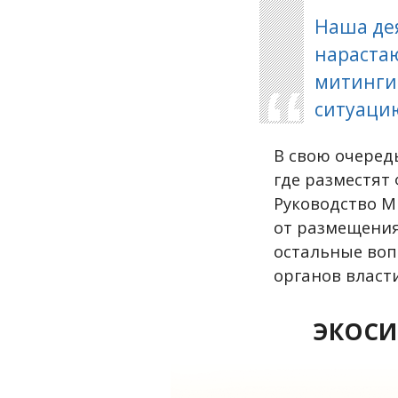
Наша де
нараста
митинги.
ситуаци
В свою очеред
где разместят 
Руководство М
от размещения
остальные воп
органов власти
ЭКОСИ