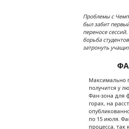
Проблемы с Чемп
был забит первый
переносе сессий.
борьба студентов
затронуть учащих
ФА
Максимально п
получится у л
Фан-зона для 
горах, на расс
опубликованно
по 15 июля. Ф
процесса, так