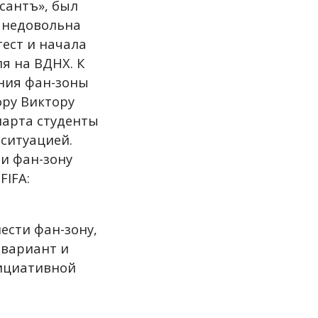
сантъ», был
ь недовольна
ест и начала
я на ВДНХ. К
ния фан-зоны
ру Виктору
марта студенты
 ситуацией.
и фан-зону
FIFA:
ести фан-зону,
 вариант и
нициативной