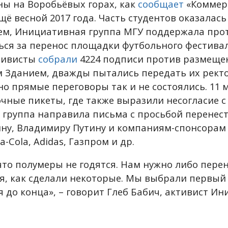
ны на Воробьёвых горах, как
сообщает
«Коммер
щё весной 2017 года. Часть студентов оказалас
м, Инициативная группа МГУ поддержала прот
ься за перенос площадки футбольного фестивал
тивисты
собрали
4224 подписи против размеще
 Зданием, дважды пытались передать их ректо
но прямые переговоры так и не состоялись. 11 
чные пикеты, где также выразили несогласие с
группа направила письма с просьбой перенест
ну, Владимиру Путину и компаниям-спонсорам 
a-Cola, Adidas, Газпром и др.
что полумеры не годятся. Нам нужно либо перен
я, как сделали некоторые. Мы выбрали первый
я до конца», – говорит Глеб Бабич, активист И