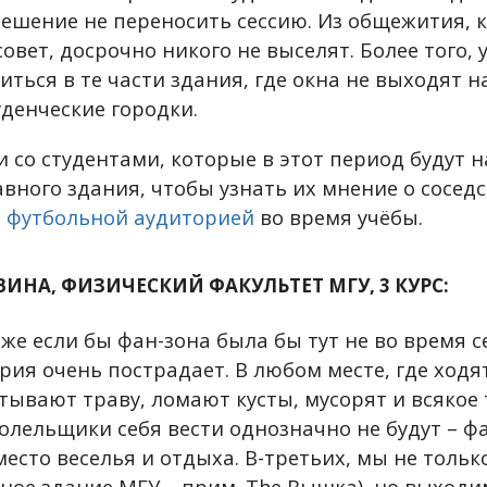
ешение не переносить сессию. Из общежития, 
овет, досрочно никого не выселят. Более того,
иться в те части здания, где окна не выходят н
уденческие городки.
 со студентами, которые в этот период будут н
вного здания, чтобы узнать их мнение о соседс
 футбольной аудиторией
во время учёбы.
ВИНА, ФИЗИЧЕСКИЙ ФАКУЛЬТЕТ МГУ, 3 КУРС:
же если бы фан-зона была бы тут не во время се
рия очень пострадает. В любом месте, где ходя
ывают траву, ломают кусты, мусорят и всякое т
олельщики себя вести однозначно не будут – фа
есто веселья и отдыха. В-третьих, мы не тольк
вное здание МГУ – прим. The Вышка), но выходи