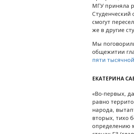
МГУ приняла р
Студенческий с
смогут пересел
же в другие ст
Мы поговорили
общежитии гла
пяти тысячной
ЕКАТЕРИНА СА
«Во-первых, да
равно террито
народа, вытапт
вторых, тихо б
определению м
стенах ГЗ (гла