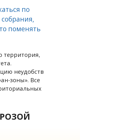
жаться по
 собрания,
-то поменять
о территория,
ета.
ацию неудобств
ан-зоны». Все
рриториальных
ГРОЗОЙ