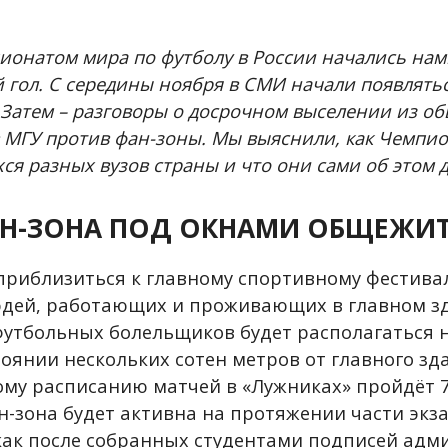
ионатом мира по футболу в России начались нам
 гол. С середины ноября в СМИ начали появлять
 Затем – разговоры о досрочном выселении из о
 МГУ против фан-зоны. Мы выяснили, как Чемпи
ся разных вузов страны и что они сами об этом 
Н-ЗОНА ПОД ОКНАМИ ОБЩЕЖИ
риблизиться к главному спортивному фестивал
юдей, работающих и проживающих в главном з
футбольных болельщиков будет располагаться 
тоянии нескольких сотен метров от главного зд
му расписанию матчей в «Лужниках» пройдёт 7 
ан-зона будет активна на протяжении части эк
 как после собранных студентами подписей ад