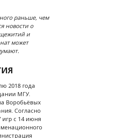
ного раньше, чем
ся новости о
бщежитий и
онат может
думают.
ТИЯ
ю 2018 года
дании МГУ.
на Воробьёвых
ания. Согласно
игр с 14 июня
заменационного
министрация