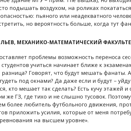
сто подышать воздухом, на роликах покататься.
зопасностью: пьяного или неадекватного челове
третить, но вероятность больше, когда тут фан
ЛЬЕВ, МЕХАНИКО-МАТЕМАТИЧЕСКИЙ ФАКУЛЬТЕТ 
составляет проблемы возможность переноса сесс
 студентов учиться начинает ближе к экзамена
 разница? Говорят, что будут мешать фанаты. А
 гудеть под окнами? Да даже если и будут – уйду
ся, кто мешает так сделать? Есть кучу этажей и
м же ГЗ, где тихо и не слышно тусовок. Поэтому
тем более любитель футбольного движения, про
отов приложить усилия, которые от меня потреб
ревнования на высшем уровне».