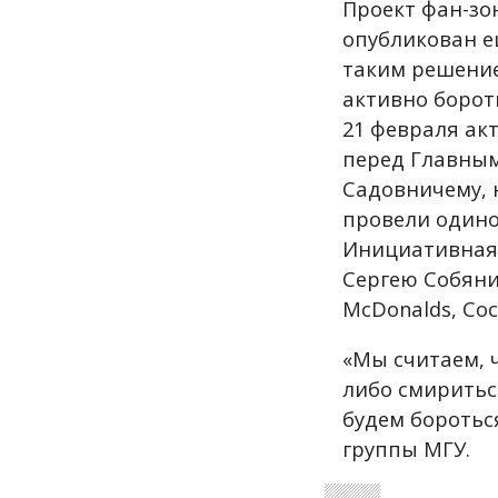
Проект фан-зо
опубликован е
таким решение
активно борот
21 февраля ак
перед Главным
Садовничему, 
провели одино
Инициативная 
Сергею Собяни
McDonalds, Coc
«Мы считаем, 
либо смиритьс
будем боротьс
группы МГУ.