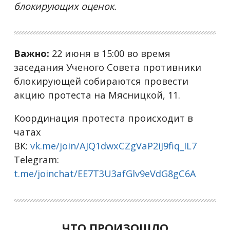
блокирующих оценок.
Важно:
22 июня в 15:00 во время
заседания Ученого Совета противники
блокирующей собираются провести
акцию протеста на Мясницкой, 11.
Координация протеста происходит в
чатах
ВК:
vk.me/join/AJQ1dwxCZgVaP2iJ9fiq_IL7
Telegram:
t.me/joinchat/EE7T3U3afGlv9eVdG8gC6A
ЧТО ПРОИЗОШЛО