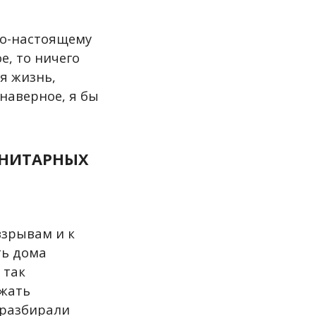
по-настоящему
е, то ничего
я жизнь,
наверное, я бы
АНИТАРНЫХ
взрывам и к
ть дома
 так
ежать
 разбирали