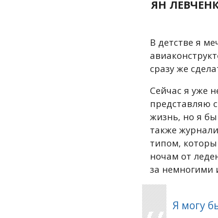
ЯН ЛЕВЧЕН
В детстве я м
авиаконструкт
сразу же сдела
Сейчас я уже 
представляю с
жизнь
, но я б
также журнали
типом, которы
ночам от леде
за немногими 
Я могу б