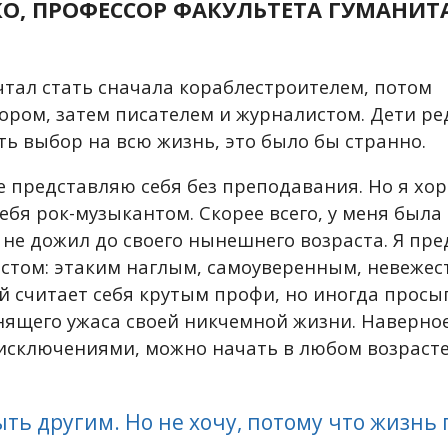
КО, ПРОФЕССОР ФАКУЛЬТЕТА ГУМАНИТ
ечтал стать сначала кораблестроителем, потом
ором, затем писателем и журналистом.
Дети ре
ть выбор на всю жизнь, это было бы странно.
не представляю себя без преподавания. Но я хо
ебя рок-музыкантом. Скорее всего,
у меня была
ы не дожил до своего нынешнего возраста. Я пр
стом: этаким наглым, самоуверенным, невеже
й считает себя крутым профи, но иногда просы
нящего ужаса своей никчемной жизни.
Наверное
исключениями, можно начать в любом возрасте
ыть другим. Но не хочу, потому что жизнь