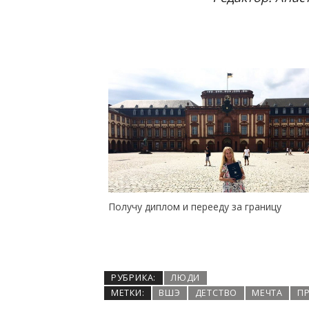
а границу
Под особым контролем: как в СПбГУП
отчислили «неугодного» студента
РУБРИКА:
ЛЮДИ
МЕТКИ:
ВШЭ
ДЕТСТВО
МЕЧТА
П