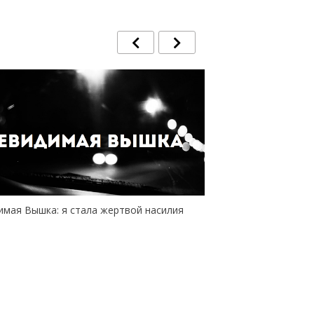
Америка
Бакалавриат не приг