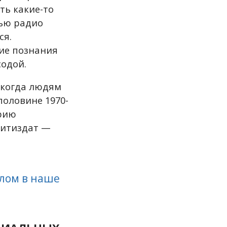
ить какие-то
щью радио
ся.
кие познания
содой.
 когда людям
половине 1970-
орию
слитиздат —
шлом в наше