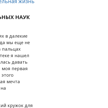
тельная жизнь
ЬНЫХ НАУК
ях в далекие
гда мы еще не
а пальцах
отеке я нашел
алась давать
а моя первая
 этого
ая мечта
 на
кий кружок для