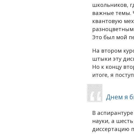
школьников, г
важные темы. 
квантовую мех
разноцветным
Это был мой п
На втором кур
штыки эту дис
Но к концу вто
итоге, я пост
Днем я б
В аспирантуре
науки, а шест
диссертацию п