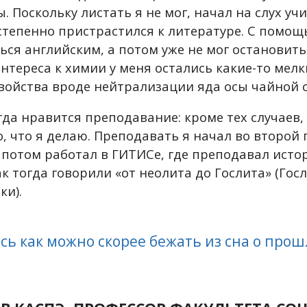
ы. Поскольку листать я не мог, начал на слух уч
остепенно пристрастился к литературе. С помо
ься английским, а потом уже не мог остановить
интереса к химии у меня остались какие-то мел
войства вроде нейтрализации яда осы чайной 
гда нравится преподавание: кроме тех случаев,
, что я делаю. Преподавать я начал во второй 
, потом работал в ГИТИСе, где преподавал ист
к тогда говорили «от неолита до Гослита» (Го
ки).
сь как можно скорее бежать из сна о про