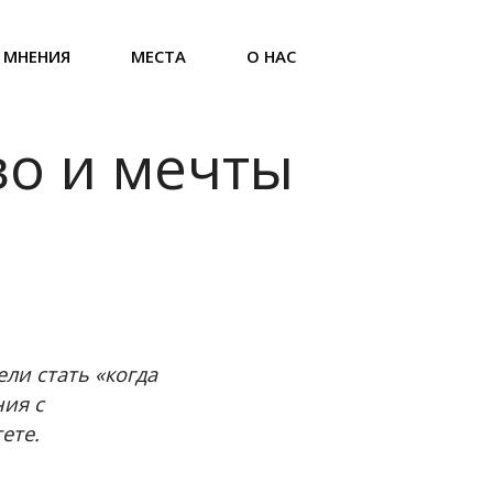
МНЕНИЯ
МЕСТА
О НАС
во и мечты
ли стать «когда
ния с
ете.