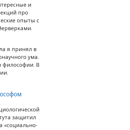
нтересные и
лекций про
еские опыты с
йерверками.
ла я принял в
научного ума.
з философии. В
ии.
лософом
оциологической
итута защитил
а «социально-