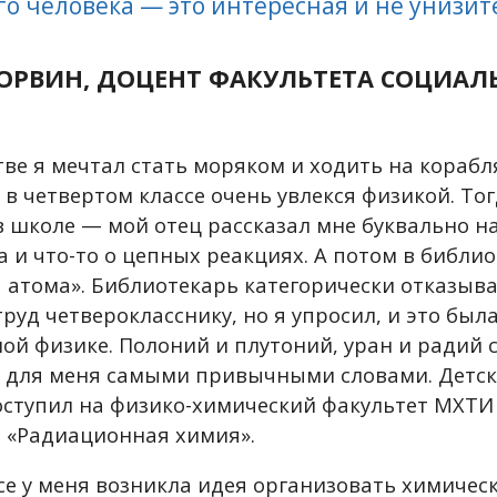
о человека — это интересная и не унизи
ОРВИН, ДОЦЕНТ ФАКУЛЬТЕТА СОЦИАЛ
тве я мечтал стать моряком и ходить на корабл
 в четвертом классе очень увлекся физикой. То
в школе — мой отец рассказал мне буквально н
 и что-то о цепных реакциях. А потом в библи
я атома». Библиотекарь категорически отказыв
руд четверокласснику, но я упросил, и это был
ой физике. Полоний и плутоний, уран и радий с
 для меня самыми привычными словами. Детск
поступил на физико-химический факультет МХТИ
 «Радиационная химия».
се у меня возникла идея организовать химичес