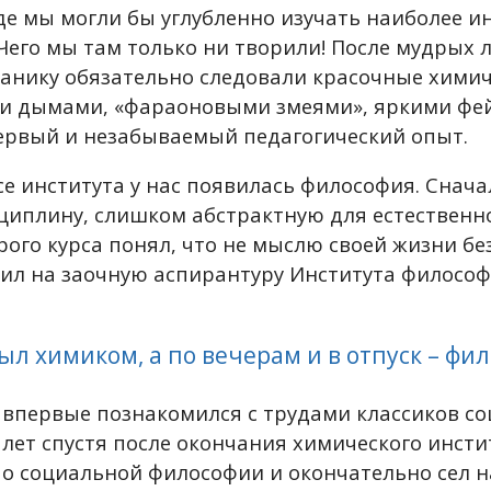
де мы могли бы углубленно изучать наиболее и
Чего мы там только ни творили! После мудрых 
анику обязательно следовали красочные химич
и дымами, «фараоновыми змеями», яркими фе
ервый и незабываемый педагогический опыт.
се института у нас появилась философия. Снача
циплину, слишком абстрактную для естественно
рого курса понял, что не мыслю своей жизни бе
упил на заочную аспирантуру Института философ
ыл химиком, а по вечерам и в отпуск – фи
 впервые познакомился с трудами классиков с
ь лет спустя после окончания химического инст
о социальной философии и окончательно сел н