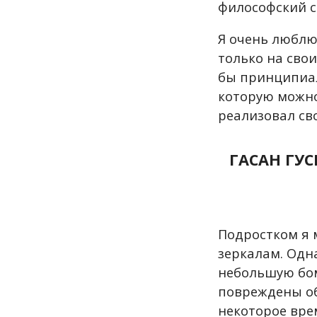
философский с
Я очень люблю
только на свои
бы принципиал
которую можно
реализовал св
ГАСАН ГУ
Подростком я 
зеркалам. Одн
небольшую бом
повреждены об
некоторое врем