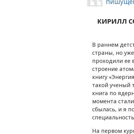
пишущег
КИРИЛЛ С
В раннем детс
страны, но уже
проходили ее 
строение атома
книгу «Энерги
такой ученый т
книга по ядерн
момента стали
сбылась, и я 
специальность
На первом кур