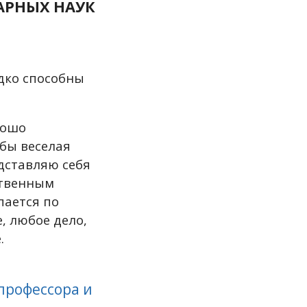
АРНЫХ НАУК
дко способны
рошо
 бы веселая
едставляю себя
ственным
пается по
, любое дело,
.
 профессора и