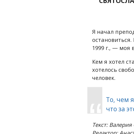
СВЯТОСЛА
Я начал препод
остановиться. 
1999 г., — моя
Кем я хотел ст
хотелось своб
человек.
То, чем 
что за э
Текст: Валерия
Редактор: Анас