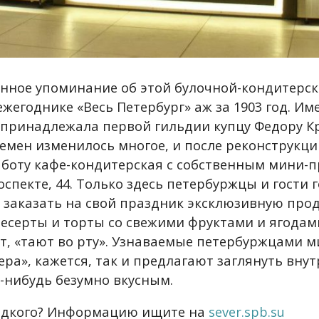
нное упоминание об этой булочной-кондитерс
жегоднике «Весь Петербург» аж за 1903 год. Им
и принадлежала первой гильдии купцу Федору К
емен изменилось многое, и после реконструкции
боту кафе-кондитерская с собственным мини-
спекте, 44. Только здесь петербуржцы и гости 
 заказать на свой праздник эксклюзивную про
есерты и торты со свежими фруктами и ягодами
т, «тают во рту». Узнаваемые петербуржцами 
ра», кажется, так и предлагают заглянуть внут
м-нибудь безумно вкусным.
ладкого? Информацию ищите на
sever.spb.su