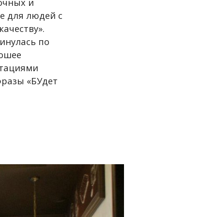
очных и
е для людей с
ачеству».
инулась по
рошее
етациями
фразы «БУдет