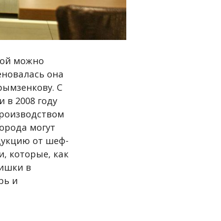
кой можно
еновалась она
рымзенкову. С
 в 2008 году
производством
города могут
дукцию от шеф-
, которые, как
мишки в
рь и