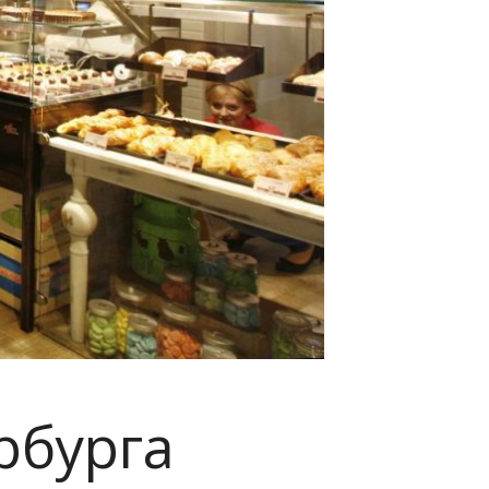
рбурга