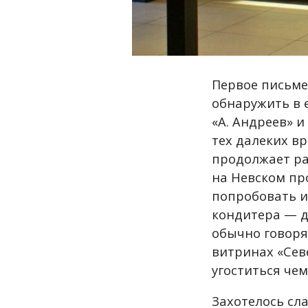
Первое письме
обнаружить в е
«А. Андреев» 
тех далеких вр
продолжает ра
на Невском про
попробовать и
кондитера — д
обычно говоря
витринах «Севе
угоститься че
Захотелось с