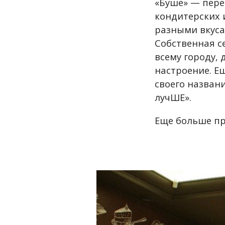
«Буше» — пере
кондитерских 
разными вкуса
Собственная с
всему городу,
настроение. Е
своего названи
лучШЕ».
Еще больше п