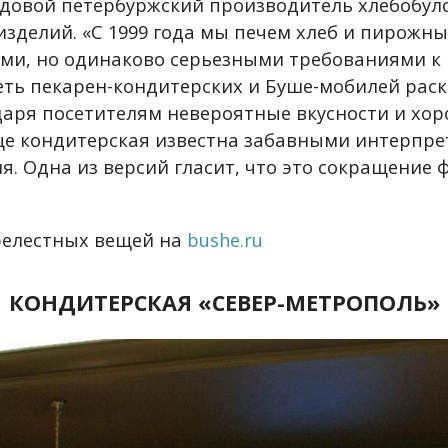
довой петербуржский производитель хлебобул
изделий. «С 1999 года мы печем хлеб и пирожны
ми, но одинаково серьезными требованиями к к
еть пекарен-кондитерских и Буше-мобилей раск
 даря посетителям невероятные вкусности и хо
ще кондитерская известна забавными интерпр
я. Одна из версий гласит, что это сокращение 
релестных вещей на
bushe.ru
КОНДИТЕРСКАЯ «СЕВЕР-МЕТРОПОЛЬ»