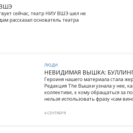
 ВШЭ
твует сейчас, театр НИУ ВШЭ шел не
здам рассказал основатель театра
ЛЮДИ
НЕВИДИМАЯ ВЫШКА: БУЛЛИНГ
Героиня нашего материала стала жер
Редакция The Вышки узнала у нее, к
коллективе, к кому обращаться за п
нельзя использовать фразу «сам вин
4 СЕНТЯБРЯ