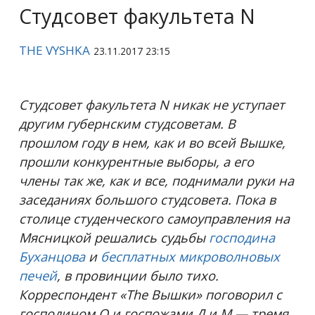
Студсовет факультета N
THE VYSHKA
23.11.2017 23:15
Студсовет факультета N никак не уступает
другим губернским студсоветам. В
прошлом году в нем, как и во всей Вышке,
прошли конкурентные выборы, а его
члены так же, как и все, поднимали руки на
заседаниях большого студсовета. Пока в
столице студенческого самоуправления на
Мясницкой решались судьбы
господина
Буханцова
и
бесплатных микроволновых
печей
, в провинции было тихо.
Корреспондент «The Вышки» поговорил с
господином О и госпожами Д и М — тремя