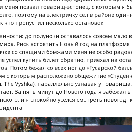
и меня позвал товарищ-эстонец, с которым я бы
лго, поэтому на электричку сел в районе одинн
к что пропустил несколько остановок.
янности: до полуночи оставалось совсем мало в
 мира. Риск встретить Новый год на платформе 
ричке со спящими бомжами меня не особо радова
еле успел купить билет обратно, приехал на ост
тов. Потом бежал со всех ног до «Гусарской бал
ом с которым расположено общежитие «Студенч
 The Vyshka)
, параллельно узнавая у товарища,
тает. За пять минут до Нового года я забежал в
ского, и я спокойно уселся смотреть новогод
зидента.