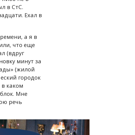
л в СтС.
адцати. Ехал в
ремени, а я в
или, что еще
л (вдруг
ановку минут за
лады»
(жилой
еский городок
 в каком
 блок. Мне
нюю речь