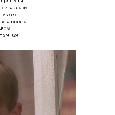
 провести
 не засекли
и из окна
вязанное к
звом
тоге все