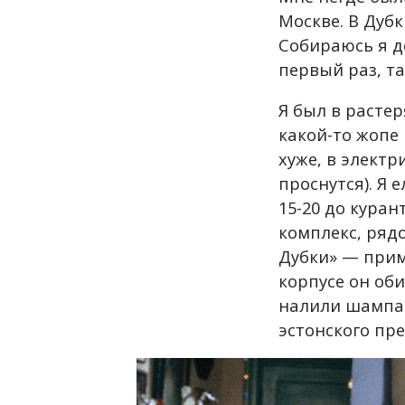
Москве. В Дубк
Собираюсь я до
первый раз, та
Я был в растер
какой-то жопе
хуже, в элект
проснутся). Я 
15-20 до куран
комплекс, ряд
Дубки» —
прим.
корпусе он оби
налили шампан
эстонского пре