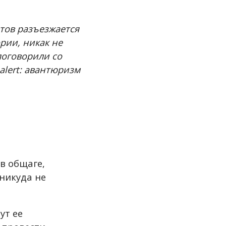
нтов разъезжается
рии, никак не
 поговорили со
alert: авантюризм
в общаге,
 никуда не
ут ее