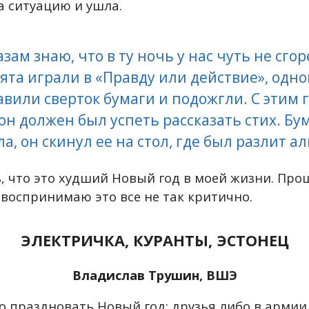
 ситуацию и ушла.
азам знаю, что в ту ночь у нас чуть не сго
бята играли в «Правду или действие», одно
авили сверток бумаги и подожгли. С этим
он должен был успеть рассказать стих. Бу
а, он скинул ее на стол, где был разлит а
ь, что это худший Новый год в моей жизни. Про
я воспринимаю это все не так критично.
ЭЛЕКТРИЧКА, КУРАНТЫ, ЭСТОНЕЦ
Владислав Трушин,
ВШЭ
о праздновать Новый год: друзья либо в армии,