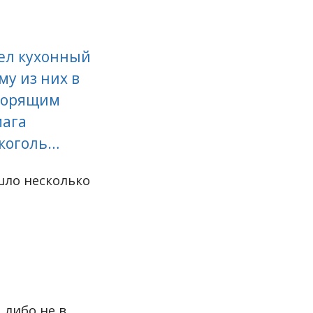
рел кухонный
му из них в
 горящим
мага
лкоголь…
шло несколько
 либо не в