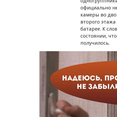
одногруппники
официально не
камеры во двор
второго этажа
батарее. К сло
состоянии, что
получилось.