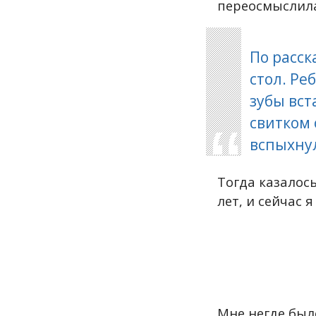
переосмыслила
По расск
стол. Ре
зубы вст
свитком 
вспыхнул
Тогда казалос
лет, и сейчас 
Мне негде был