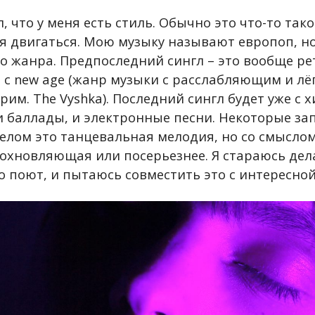
л, что у меня есть стиль. Обычно это что-то тако
бя двигаться. Мою музыку называют европоп, н
о жанра. Предпоследний сингл – это вообще рет
с new age (
жанр музыки с расслабляющим и лё
им. The Vyshka).
Последний сингл будет уже с х
 и баллады, и электронные песни. Некоторые за
елом это танцевальная мелодия, но со смысло
охновляющая или посерьезнее. Я стараюсь дела
ло поют, и пытаюсь совместить это с интересно