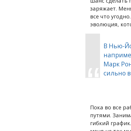
шанс сделать 
заряжает. Мен
все что угодно
эволюция, кот
В Нью-Йо
например
Марк Рон
сильно в
Пока во все р
путями. Заним
гибкий график.
меня не так мн