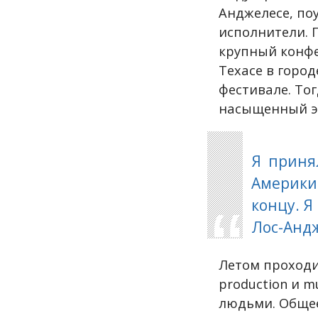
Анджелесе, по
исполнители. 
крупный конф
Техасе в город
фестивале. Тог
насыщенный э
Я принял
Америки 
концу. Я
Лос-Андж
Летом проходи
production и m
людьми. Общее