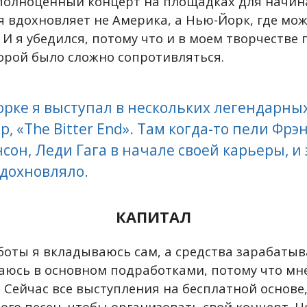
полноценный концерт на площадках для начин
я вдохновляет не Америка, а Нью-Йорк, где мо
. И я убедился, потому что и в моем творчестве
орой было сложно сопротивляться.
рке я выступал в нескольких легендарных
, «The Bitter End». Там когда-то пели Фрэ
сон, Леди Гага в начале своей карьеры, и
дохновляло.
КАПИТАЛ
аботы я вкладываюсь сам, а средства зарабат
аюсь в основном подработками, потому что мн
 Сейчас все выступления на бесплатной основе,
ого песен, чтобы организовать свой концерт. Н