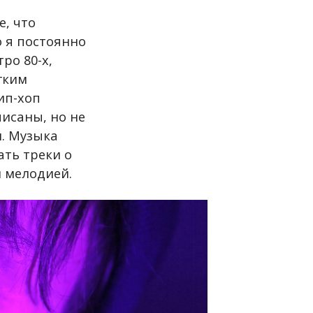
е, что
о я постоянно
ро 80-х,
гким
ип-хоп
писаны, но не
м. Музыка
ть треки о
й мелодией.