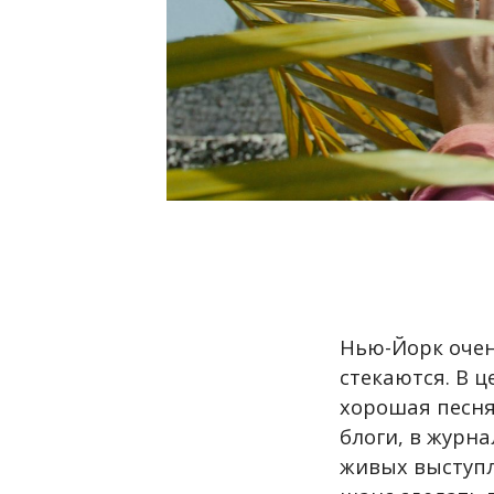
Нью-Йорк очен
стекаются. В ц
хорошая песня
блоги, в журна
живых выступл