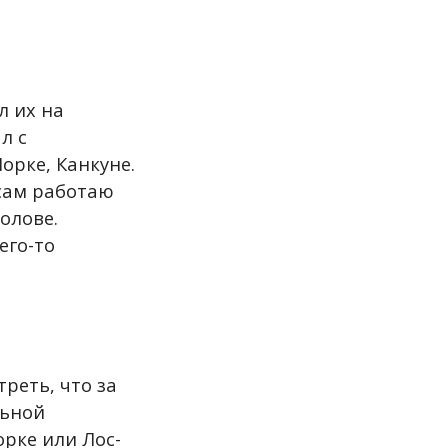
л их на
л с
орке, Канкуне.
 сам работаю
голове.
его-то
треть, что за
льной
рке или Лос-