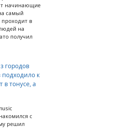
ают начинающие
на самый
 проходит в
 людей на
зато получил
з городов
з подходило к
 в тонусе, а
music
знакомился с
ому решил