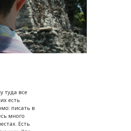
у туда все
их есть
мо: писать в
есь много
стах. Есть