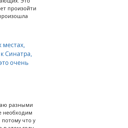
ающих. Это
жет произойти
 произошла
 местах,
нк Синатра,
 это очень
ываю разными
е необходим
 потому что у
о в этом году