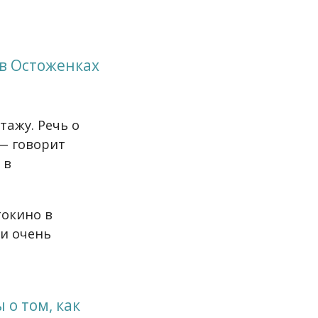
 в Остоженках
тажу. Речь о
 — говорит
 в
токино в
ли очень
 о том, как