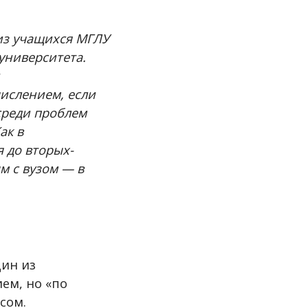
 из учащихся МГЛУ
университета.
ислением, если
 среди проблем
ак в
 до вторых-
м с вузом — в
дин из
ем, но «по
сом.