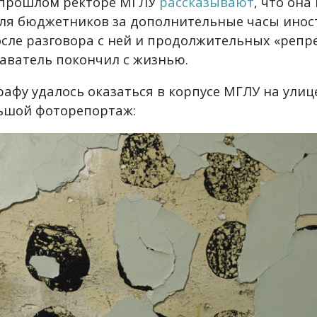
 прошлом ректоре МГЛУ
рассказывают
, что он
для бюджетников за дополнительные часы инос
после разговора с ней и продолжительных «репр
аватель покончил с жизнью.
афу удалось оказаться в корпусе МГЛУ на улиц
ьшой фоторепортаж: