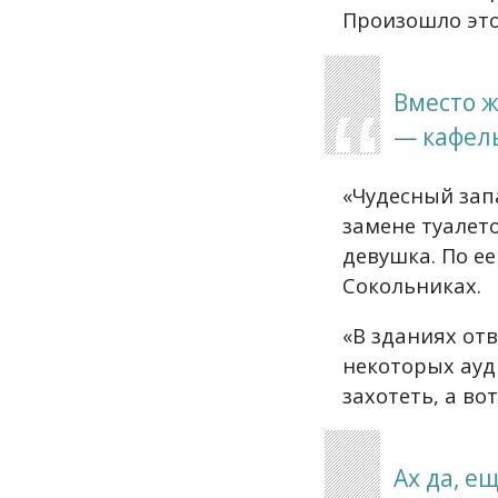
Произошло это
Вместо ж
— кафел
«Чудесный запа
замене туалет
девушка. По ее
Сокольниках.
«В зданиях от
некоторых ауд
захотеть, а во
Ах да, е