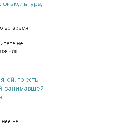
 физкультуре,
о во время
ситете не
стояние
, ой, то есть
й, занимавшей
и
 нее не