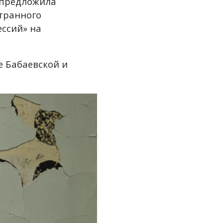
а предложила
транного
ессий» на
е Бабаевской и