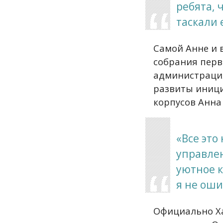
ребята, 
таскали 
Самой Анне и 
собрания перв
администрация 
развиты иници
корпусов Анна
«Все это
управле
уютное к
я не оши
Официально Ха