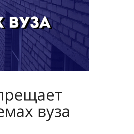
прещает
емах вуза