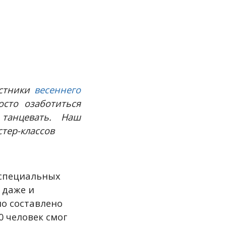
астники
весеннего
сто озаботиться
танцевать. Наш
стер-классов
 специальных
 даже и
ло составлено
0 человек смог