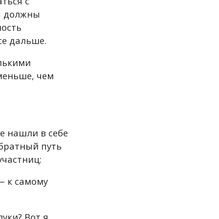
аться с
т, должны
ность
се дальше.
олькими
меньше, чем
е нашли в себе
обратный путь
участниц:
— к самому
луки? Вот я