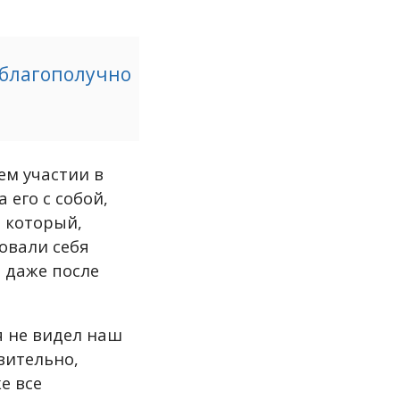
 благополучно
м участии в
 его с собой,
 который,
вовали себя
 даже после
я не видел наш
вительно,
е все