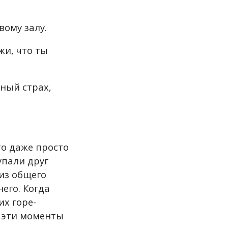
вому залу.
жи, что ты
ный страх,
то даже просто
упали друг
 из общего
его. Когда
х горе-
В эти моменты