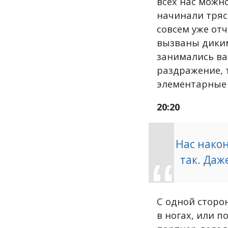
всех нас можн
начинали тряс
совсем уже отч
вызваны диким
занимались ва
раздражение, 
элементарные
20:20
Нас нако
так. Даж
С одной сторо
в ногах, или п