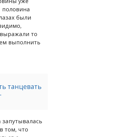
ловины уже
я половина
глазах были
 видимо,
 выражали то
жем выполнить
ть танцевать
т
а запутывалась
в том, что