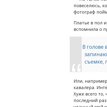
повеселюсь, ко
фотограф пойм
Платье в пол 
вспомнила о п
В голове 
запинаюс
съемке, 
Или, например,
кавалера. Инте
Хуже всего то,
последний раз 
удачный мой о