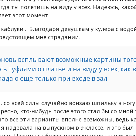
гда ты полетишь на виду у всех. Надеюсь, како
ает этот момент.
и каблуки… Благодаря девушкам у кулера с водо
редстоящем мне страдании.
вновь всплывают возможные картины того,
ь туфлями о платье и на виду у всех, как
падаю еще только при входе в зал
 со всей силы случайно вонзаю шпильку в ногу
ресно, кто-нибудь после этого стал бы со мной
 что все эти варианты вполне возможны, ведь к
я надевала на выпускном в 9 классе, и это был
пыт. Научиться более-менее хорошо на них хо