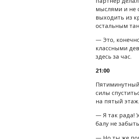
партнер делал 
мыслями и не с
выходить из к
остальным тан
— Это, конечн
классными дев
здесь за час.
21:00
Пятиминутный 
силы спустить
на пятый этаж
— Я так рада! 
балу не забыт
— Но ты же пом