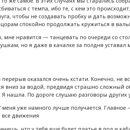
то же самое. В этих случаях мы старались собр
биваться с темпа, ибо те, с кем это происходи
руга, чтобы не создавать пробку и дать возмож
цорам спокойно продолжать кружиться в валь
о, мне нравится — танцевать по очереди со ст
ушкам, но я даже в качалке за полдня уставал 
перерыв оказался очень кстати. Конечно, не вс
ся вниз за водой, предвидя страшно сложный 
. Я нашла. По дороге слушаю разговоры других 
У меня уже намного лучше получается. Главное 
ь все движения
нишь, что у тебя еще будет платье в пол и каб