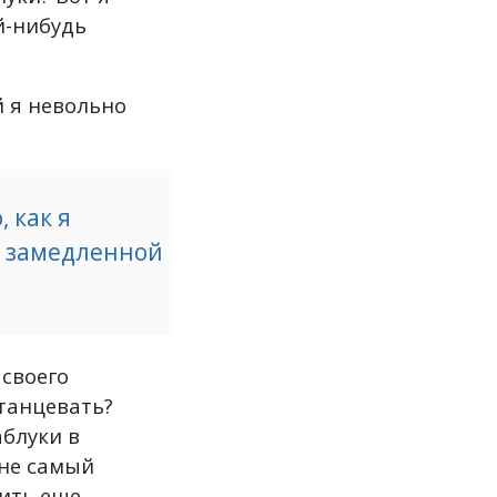
й-нибудь
й я невольно
 как я
 в замедленной
 своего
 танцевать?
аблуки в
 не самый
дить еще