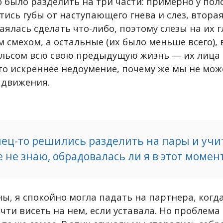
о было разделить на три части: примерно у по
тись губы от наступающего гнева и слез, втора
аялась сделать что-либо, поэтому слезы на их 
 смехом, а остальные (их было меньше всего),
льсом всю свою предыдущую жизнь — их лица
то искреннее недоумение, почему же мы не мо
 движения.
нец-то решились разделить на пары и учи
е не знаю, обрадовалась ли я в этот момен
ны, я спокойно могла падать на партнера, когд
очти висеть на нем, если уставала. Но проблема 