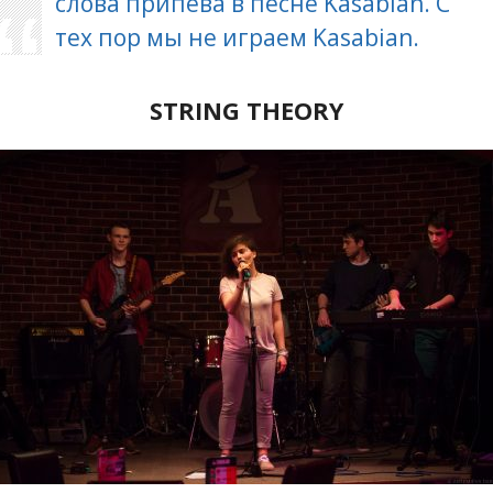
слова припева в песне Kasabian. С
тех пор мы не играем Kasabian.
STRING
THEORY