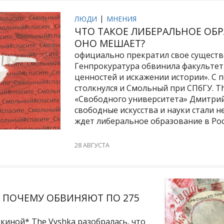
ЛЮДИ
МНЕНИЯ
ЧТО ТАКОЕ ЛИБЕРАЛЬНОЕ ОБ
ОНО МЕШАЕТ?
официально прекратил свое существ
Генпрокуратура обвинила факульте
ценностей и искажении истории». С 
столкнулся и Смольный при СПбГУ. T
«Свободного университета» Дмитрий
свободные искусства и науки стали н
ждет либеральное образование в Рос
28 АВГУСТА
И ПОЧЕМУ ОБВИНЯЮТ ПО 275
киной* The Vyshka разобралась, что