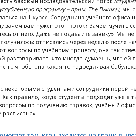
 есть базовый исследовательский поток
(студен
углубленную программу – прим. The Вышка)
, мы 
аться на 1 курсе. Сотрудница учебного офиса н
ну зачем вам нужен этот поток? Зачем мучить се
есь от него. Даже не подавайте заявку». Мы не
и получилось: отписались через неделю после на
т вопросы по учебному процессу, она так отвеч
й разговаривает, что иногда думаешь, что ей п
не то чтобы она какая-то надоедливая бабулька
о с некоторыми студентами сотрудники порой н
Как правило, когда студенты подходят уже в т
вопросом по получению справок, учебный офис 
те расписано».
омогает тем, кто находится на грани вылет