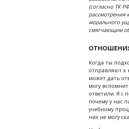
(согласно ТК Р
рассмотрения к
морального уще
смягчающим об
ОТНОШЕНИЯ
Когда ты подх
отправляют к 
может дать отв
могу вспомнить
ответили. Я с 
почему у нас п
учебному проце
них не могу ск