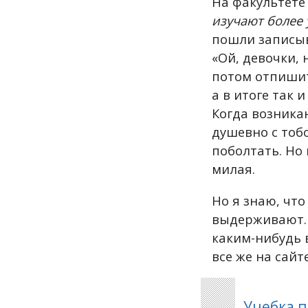
На факультете
изучают более 
пошли записыв
«Ой, девочки, 
потом отпишит
а в итоге так 
Когда возникаю
душевно с тобо
поболтать. Но 
милая.
Но я знаю, чт
выдерживают. 
каким-нибудь 
все же на сай
Учебка п