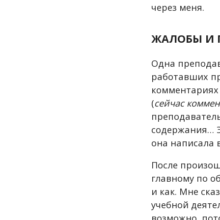
через меня.
ЖАЛОБЫ И 
Одна препода
работавших пр
комментариях 
(
сейчас коммен
преподаватель
содержания… Э
она написала 
После произош
главному по о
и как. Мне ска
учебной деятел
возможно, пот