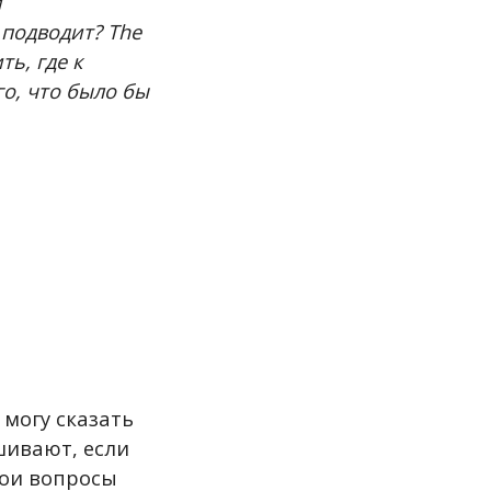
и
 подводит? The
ь, где к
го, что было бы
 могу сказать
шивают, если
вои вопросы