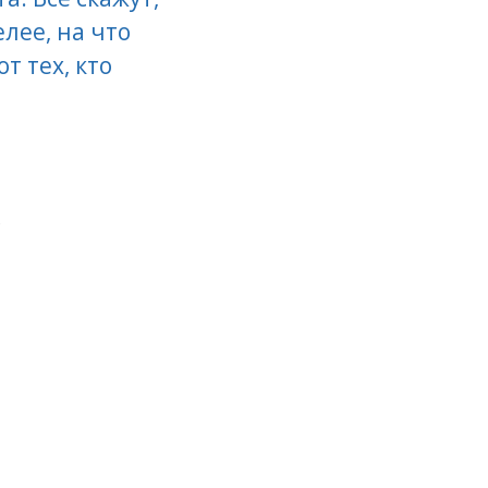
елее, на что
т тех, кто
с