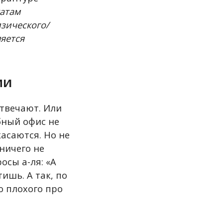
татам
зического/
ляется
МИ
отвечают. Или
бный офис не
касаются. Но не
ничего не
осы а-ля: «А
тишь. А так, по
о плохого про