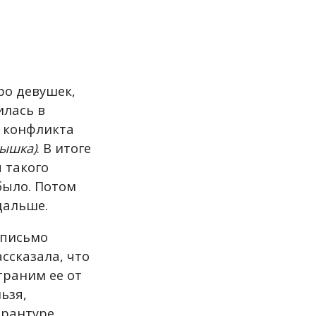
о девушек,
илась в
а конфликта
Вышка)
. В итоге
 такого
было. Потом
дальше.
 письмо
ссказала, что
траним ее от
ьзя,
ирантуре