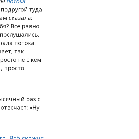
ты
потока
с подругой туда
ам сказала:
бя? Все равно
 послушались,
чала потока.
ает, так
росто не с кем
, просто
е
ысячный раз с
отвечает: «Ну
а. Всё скажут,