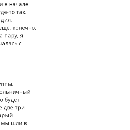
и в начале
где-то так.
одил.
ещё, конечно,
а пару, я
чалась с
уппы.
больничный
о будет
е две-три
тарый
ы мы шли в