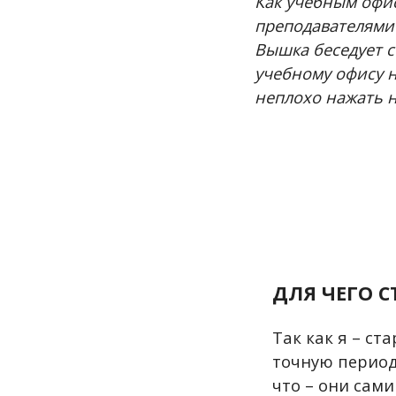
Как учебным офис
преподавателями?
Вышка беседует с
учебному офису н
неплохо нажать н
ДЛЯ ЧЕГО 
Так как я –
ста
точную период
что – они сам