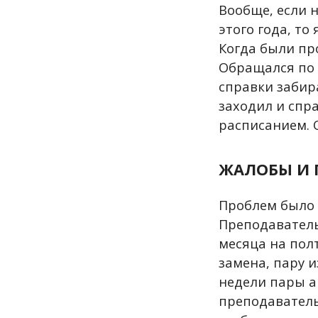
Вообще, если 
этого года, то 
Когда были про
Обращался по 
справки забира
заходил и спр
расписанием. 
ЖАЛОБЫ И 
Проблем было д
Преподаватель
месяца на полт
замена, пару и
недели пары а
преподаватель