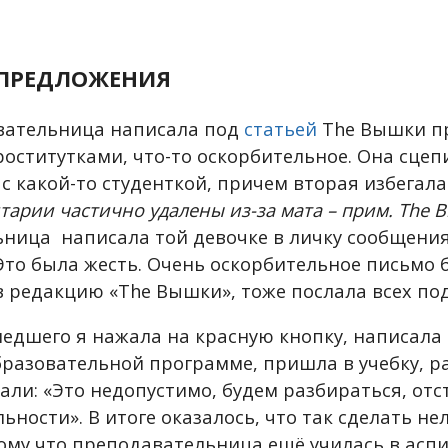
ПРЕДЛОЖЕНИЯ
вательница написала под
статьей
The Вышки пр
оститутками, что-то оскорбительное. Она сцеп
с какой-то студенткой, причем вторая избегал
тарии частично удалены из-за мата – прим. The 
ница написала той девочке в личку сообщения
то была жесть. Очень оскорбительное письмо 
в редакцию «The Вышки», тоже послала всех по
едшего я нажала на красную кнопку, написала
бразовательной программе, пришла в учебку, ра
зали: «Это недопустимо, будем разбираться, отс
ьности». В итоге оказалось, что так сделать нел
ому что преподавательница ещё училась в асп