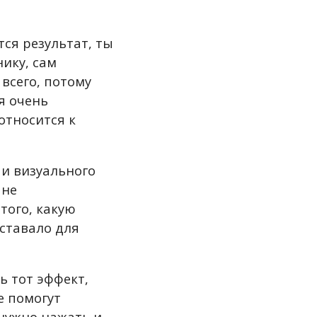
ся результат, ты
ику, сам
всего, потому
я очень
относится к
 и визуального
 не
того, какую
оставало для
ь тот эффект,
е помогут
нужно нажать и