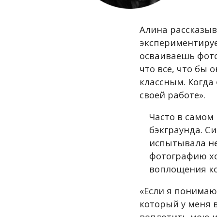
Алина рассказыв
экспериментируе
осваиваешь фото
что все, что бы 
классным. Когда
своей работе».
Часто в самом
бэкграунда. С
испытывала нед
фотографию хот
воплощения ко
«
Если я понимаю,
который у меня 
воплотить мою и