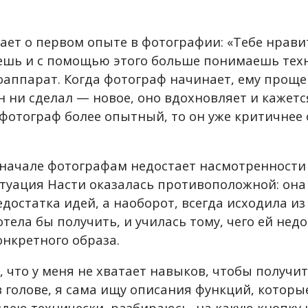
ает о первом опыте в фотографии: «Тебе нравит
шь и с помощью этого больше понимаешь техн
аппарат. Когда фотограф начинает, ему проще 
он ни сделал
—
новое, оно вдохновляет и кажетс
 фотограф более опытный, то он уже критичнее 
 начале фотографам недостает насмотренности
итуация Насти оказалась противоположной: она
остатка идей, а наоборот, всегда исходила из 
ела бы получить, и училась тому, чего ей нед
нкретного образа.
 что у меня не хватает навыков, чтобы получит
в голове, я сама ищу описания функций, которы
дею технически, разбираюсь, на какую кнопку 