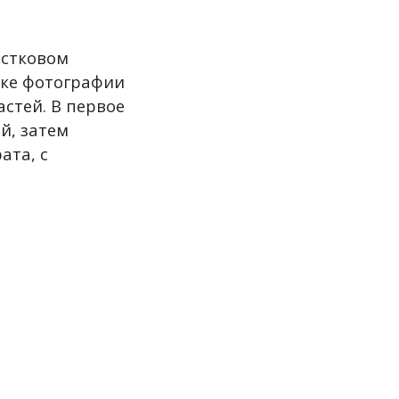
остковом
нике фотографии
стей. В первое
й, затем
ата, с