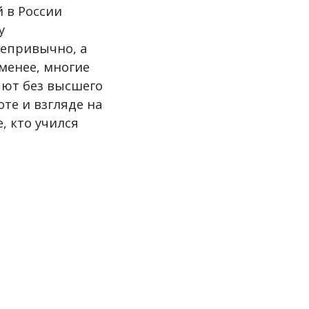
й в России
у
непривычно, а
 менее, многие
ют без высшего
оте и взгляде на
, кто учился