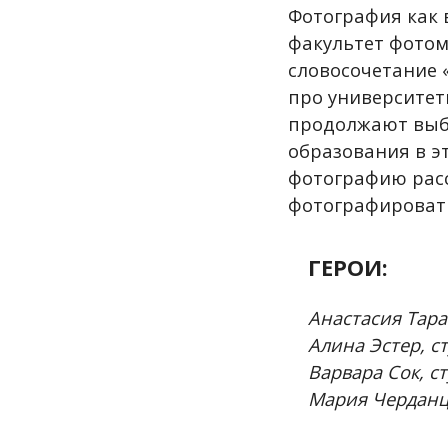
Фотография как в
факультет фото
словосочетание 
про университеты
продолжают выби
образования в эт
фотографию расс
фотографировать
ГЕРОИ:
Анастасия Тар
Алина Эстер, с
Варвара Сок, с
Мария Черданце