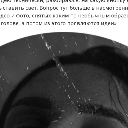
ыставить свет. Вопрос тут больше в насмотренн
део и фото, снятых каким-то необычным образо
голове, а потом из этого появляются идеи».