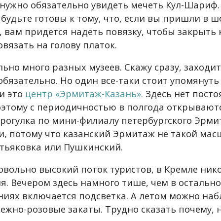
 нужно обязательно увидеть мечеть Кул-Шариф.
будьте готовы к тому, что, если вы пришли в 
 вам придется надеть повязку, чтобы закрыть 
вязать на голову платок.
ьно много разных музеев. Скажу сразу, заходи
обязательно. Но один все-таки стоит упомянуть
 и это
центр «Эрмитаж-Казань».
Здесь нет пост
оэтому с периодичностью в полгода открывают
прогулка по мини-филиалу петербургского Эрми
и, потому что казанский Эрмитаж не такой мас
тьяковка или Пушкинский.
овольно высокий поток туристов, в Кремле ник
я. Вечером здесь намного тише, чем в остально
аниях включается подсветка. А летом можно на
ежно-розовые закаты. Трудно сказать почему, 