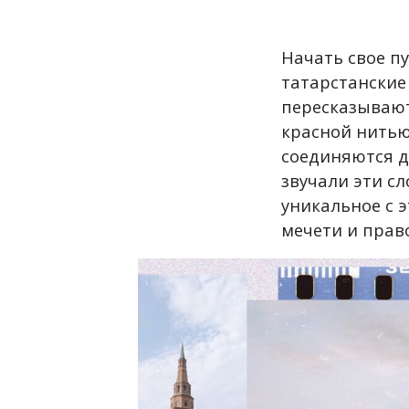
Начать свое пу
татарстанские
пересказывают
красной нитью
соединяются д
звучали эти с
уникальное с 
мечети и прав