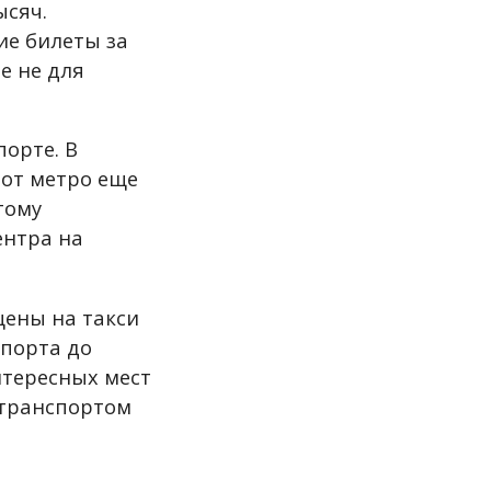
ысяч.
ие билеты за
е не для
порте. В
вот метро еще
тому
ентра на
цены на такси
опорта до
нтересных мест
 транспортом