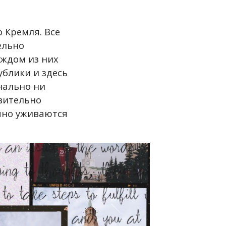
 Кремля. Все
ельно
аждом из них
ублики и здесь
нально ни
вительно
ично уживаются