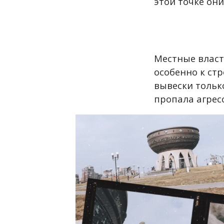
этой точке они
Местные власт
особенно к ст
вывески только
пропала агрес