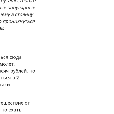
 путешествовать
мых популярных
чему в столицу
о проникнуться
ак
.
ться сюда
молет.
сяч рублей, но
ться в 2
блики
тешествие от
 но ехать