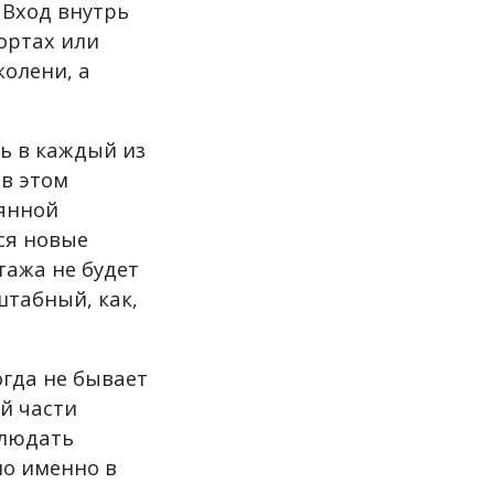
 Вход внутрь
шортах или
колени, а
ть в каждый из
 в этом
оянной
ся новые
тажа не будет
штабный, как,
огда не бывает
й части
блюдать
но именно в