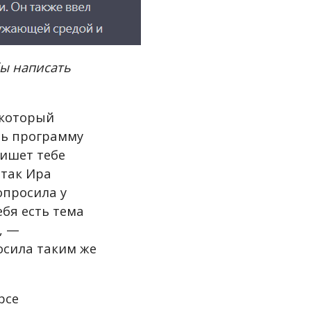
бы написать
 который
шь программу
пишет тебе
 так Ира
опросила у
ебя есть тема
, —
осила таким же
рсе