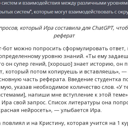
просов, который Ира составила для ChatGPT, что
реферат
ат-бот можно попросить сформулировать ответ,
 определенному уровню знаний. «Ты ему задае
то он супер гений, [хорошо] знает историю, он 
т, который потом копируешь и вставляешь», —
сновную часть реферата. Введение студентка п
ую, указав необходимое количество слов. «У т
истемами], напиши мне вступление к этой теме»
 Ира свой запрос. Список литературы она попр
красная нейросеть», — улыбается Ира.
повлиял и на Кристину, которая учится на 1 ку