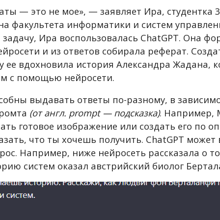
ты — это не мое», — заявляет Ира, студентка 
мана факультета информатики и систем управлен
е задачу, Ира воспользовалась ChatGPT. Она ф
ейросети и из ответов собирала реферат. Созд
ту ее вдохновила история Александра Жадана, 
м с помощью нейросети.
собны выдавать ответы по-разному, в зависимо
промта
(от англ. prompt — подсказка)
. Например, 
ать готовое изображение или создать его по о
казать, что ты хочешь получить. ChatGPT может
рос. Например, ниже нейросеть рассказала о то
орию систем оказал австрийский биолог Бертал