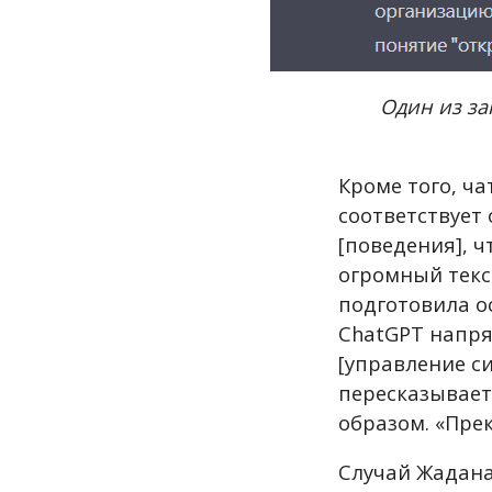
Один из за
Кроме того, ч
соответствует
[поведения], ч
огромный текс
подготовила о
ChatGPT напрям
[управление с
пересказывает
образом. «Пре
Случай Жадана 