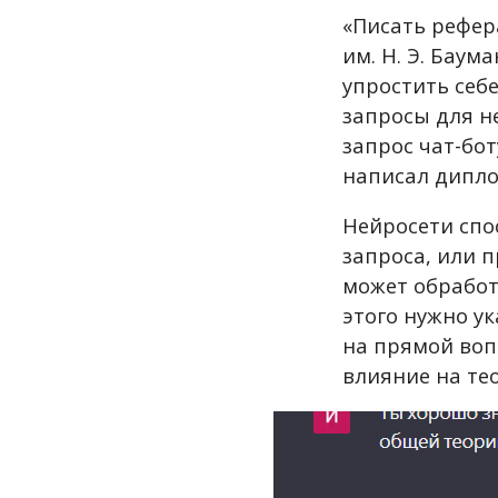
«Писать рефера
им. Н. Э. Бау
упростить себ
запросы для н
запрос чат-бо
написал дипло
Нейросети спо
запроса, или 
может обработ
этого нужно у
на прямой воп
влияние на те