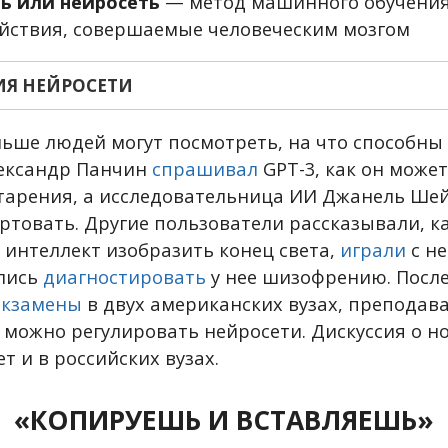
ь или нейросеть
— метод машинного обучения
йствия, совершаемые человеческим мозгом
ИЯ НЕЙРОСЕТИ
льше людей могут посмотреть, на что способны
лександр Панчин
спрашивал
GPT-3, как он може
старения, а исследовательница ИИ Джанель Ше
ртовать. Другие пользователи рассказывали, к
 интеллект изобразить конец света,
играли
с н
лись
диагностировать
у нее шизофрению. После 
экзамены
в двух американских вузах, преподав
к можно регулировать нейросети. Дискуссия о н
т и в российских вузах.
«КОПИРУЕШЬ И ВСТАВЛЯЕШЬ»