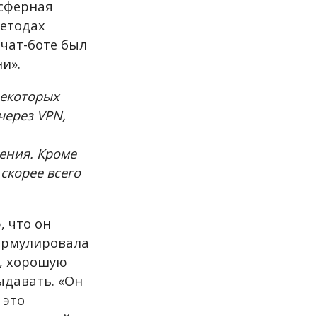
осферная
методах
 чат-боте был
и».
некоторых
через VPN,
чения. Кроме
скорее всего
, что он
формулировала
ю, хорошую
ыдавать. «Он
 это