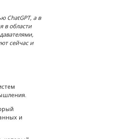
ю ChatGPT, а в
я в области
давателями,
уют сейчас и
истем
мышления.
торый
анных и