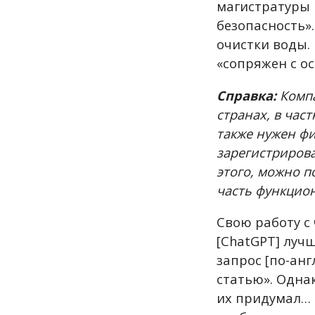
магистратуры 
безопасность»
очистки воды.
«сопряжен с о
Справка:
Компа
странах, в час
также нужен ф
зарегистрирова
этого, можно п
часть функцион
Свою работу с 
[ChatGPT] луч
запрос [по-ан
статью». Одна
их придумал… 