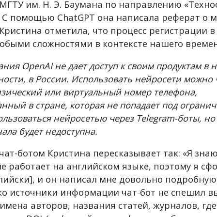
МГТУ им. Н. Э. Баумана по направлению «Техн
. С помощью ChatGPT она написала реферат о 
 Кристина отметила, что процесс регистрации в
собыми сложностями в контексте нашего времен
ния OpenAI не дает доступ к своим продуктам в 
тности, в России. Использовать нейросети можно 
изический или виртуальный номер телефона,
нный в стране, которая не попадает под ограни
ользоваться нейросетью через Telegram-боты, но 
ала будет недоступна.
чат-ботом Кристина пересказывает так: «Я знаю
ше работает на английском языке, поэтому я с
глийски], и он написал мне довольно подробну
ко источники информации чат-бот не спешил в
имена авторов, названия статей, журналов, где