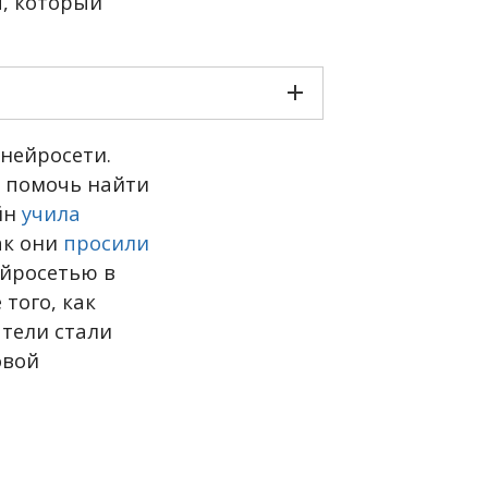
, который
 нейросети.
т помочь найти
йн
учила
ак они
просили
ейросетью в
того, как
атели стали
овой