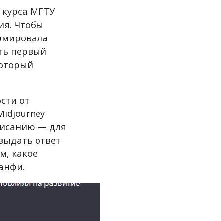
3 курса МГТУ
ия. Чтобы
ормировала
ать первый
который
сти от
Midjourney
писанию — для
 выдать ответ
м, какое
анфи.