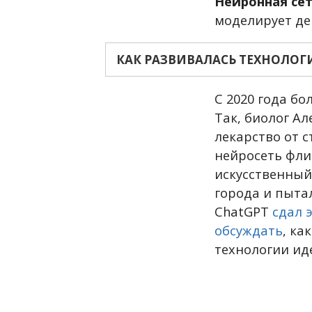
Нейронная сет
моделирует де
КАК РАЗВИВАЛАСЬ ТЕХНОЛОГ
С 2020 года бо
Так, биолог А
лекарство от 
нейросеть фли
искусственный
города и пыта
ChatGPT
сдал 
обсуждать
, ка
технологии иде