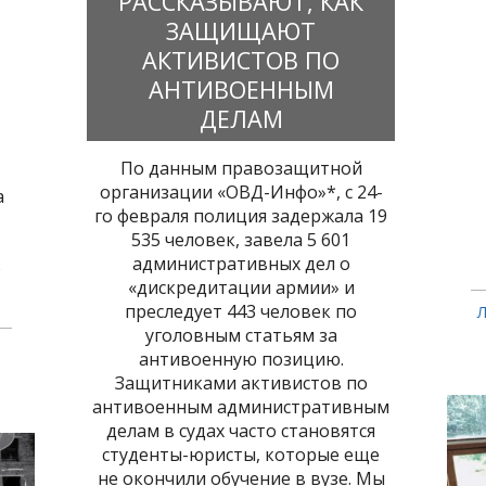
РАССКАЗЫВАЮТ, КАК
ЗАЩИЩАЮТ
АКТИВИСТОВ ПО
АНТИВОЕННЫМ
ДЕЛАМ
По данным правозащитной
организации «ОВД-Инфо»*, с 24-
а
го февраля полиция задержала 19
535 человек, завела 5 601
административных дел о
о
«дискредитации армии» и
преследует 443 человек по
уголовным статьям за
антивоенную позицию.
Защитниками активистов по
антивоенным административным
делам в судах часто становятся
студенты-юристы, которые еще
не окончили обучение в вузе. Мы