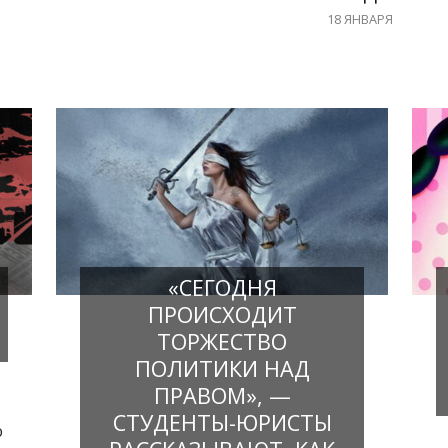
БИЗНЕСА РЭ
18 ЯНВАРЯ
ПЛЕХАНОВА 
ПАРТИИ
«СЕГОДНЯ
ПРОИСХОДИТ
ТОРЖЕСТВО
ПОЛИТИКИ НАД
ПРАВОМ», —
СТУДЕНТЫ-ЮРИСТЫ
ю